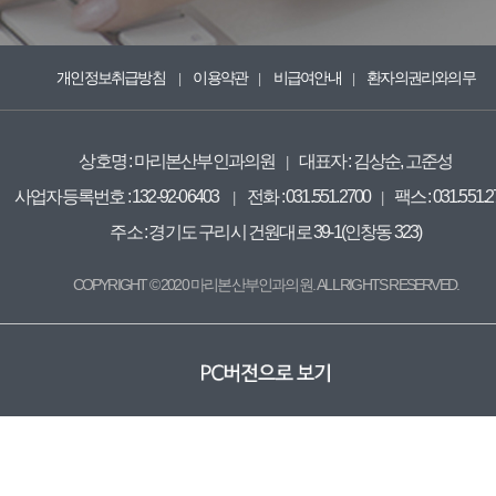
개인정보취급방침
이용약관
비급여안내
환자의권리와의무
|
|
|
상호명 : 마리본산부인과의원
대표자 : 김상순, 고준성
|
사업자등록번호 : 132-92-06403
전화 : 031.551.2700
팩스 : 031.551.2
|
|
주소 : 경기도 구리시 건원대로 39-1(인창동 323)
COPYRIGHT © 2020 마리본산부인과의원. ALL RIGHTS RESERVED.